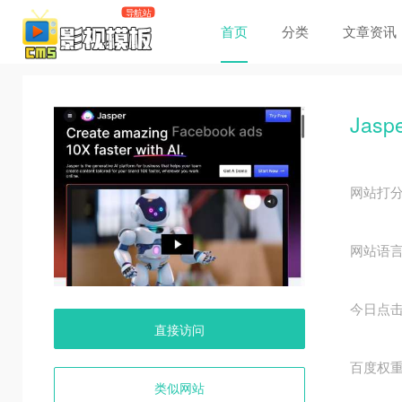
首页
分类
文章资讯
Jasp
网站打
网站语
今日点
直接访问
百度权
类似网站