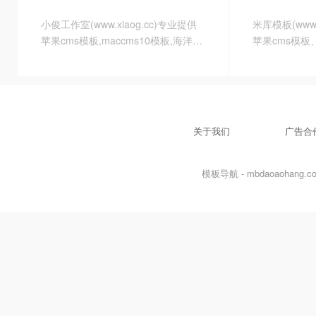
小俊工作室(www.xiaog.cc)专业提供
米库模板(www.
苹果cms模板,maccms10模板,海洋
苹果cms模板
cms模板,赤兔cms模板等各大影视主
苹果cms10
流模板，还提供模板仿制及模板建站,
件，苹果cms
致力于打造最专业的模板源码分享平
定制服务，为
台
后保障。
关于我们
广告合
模板导航 - mbdaoaohang.com