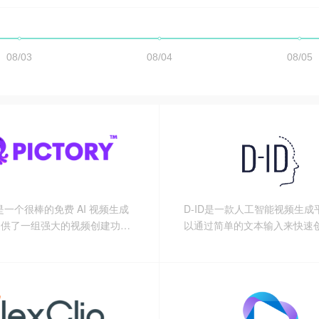
ry 是一个很棒的免费 AI 视频生成
D-ID是一款人工智能视频生成
提供了一组强大的视频创建功
以通过简单的文本输入来快速
本到视频，到将博客从 URL
量、高性价比、引人入胜的视
视频，以及编辑现有视频。主要
后的AI技术是由Stable Diffusi
本到视频，通过 URL 将博客
3提供支持，可以输出100多
换为视频，文字视频编辑，创建
频，而无需任何技术知识
锦，为视频添加自动字幕，将视