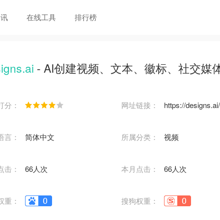
资讯
在线工具
排行榜
igns.ai
- AI创建视频、文本、徽标、社交媒
打分：
网址链接：
https://designs.ai
语言：
简体中文
所属分类：
视频
点击：
66人次
本月点击：
66人次
权重：
搜狗权重：