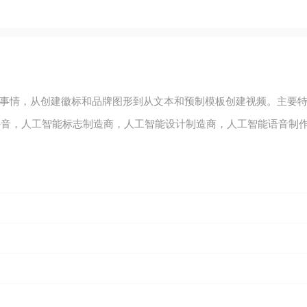
用它来做任何事情，从创建徽标和品牌图形到从文本和预制模板创建视频。
画外音，人工智能标志制造商，人工智能设计制造商，人工智能语音制