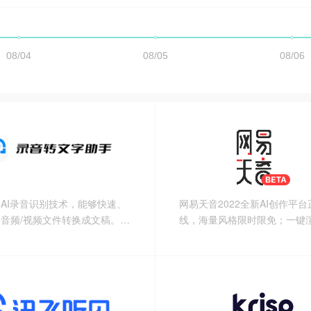
AI录音识别技术，能够快速、
网易天音2022全新AI创作平
音频/视频文件转换成文稿。您
线，海量风格限时限免；一键
轻松记录会议笔记和思路，从而
亮你的音乐天赋！
琐的手动打字过程，让您更加专
了录音识别外，我们
文字转语音（广告配音）、视频
文字/音频/文案字幕、专业高