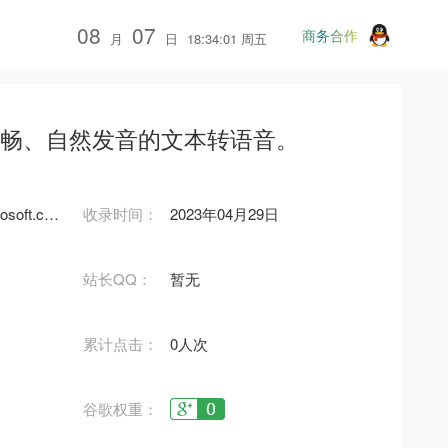
08
07
商务合作
月
日
18:34:01 周五
流畅、自然发音的文本转语音。
https://azure.microsoft.com/zh-cn/products/cognitive-services/text-to-speech/?ref=ai.tboxn.com#features
收录时间：
2023年04月29日
站长QQ：
暂无
累计点击：
0人次
谷歌权重：