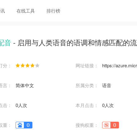
资讯
在线工具
排行榜
 配音
- 启用与人类语音的语调和情感匹配的
打分：
网址链接：
语言：
简体中文
所属分类：
语音
点击：
0人次
本月点击：
0人次
权重：
搜狗权重：