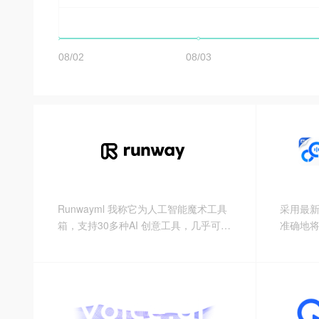
Runwayml 我称它为人工智能魔术工具
采用最新
箱，支持30多种AI 创意工具，几乎可以
准确地将
完成你对图片、视频、音频、文本处理
将能够
创作工作的所有想象。 如：删除视频背
省去繁
景、文本生成图像、输入文字来改变图
注于会议内容。 除
片、AI扩展补充图像没有的内容、从视
还支持
频中删除人物或事物、自动检测模糊所
提取转换