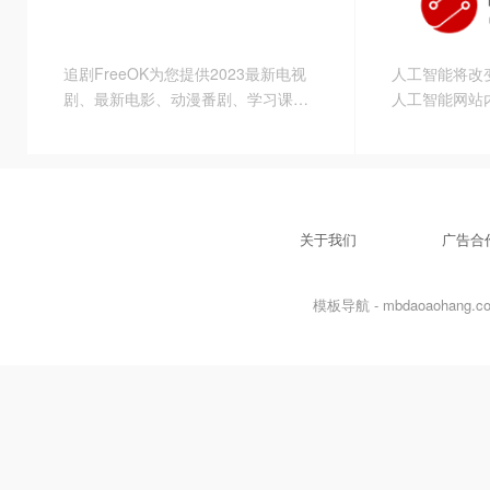
追剧FreeOK为您提供2023最新电视
人工智能将改
剧、最新电影、动漫番剧、学习课
人工智能网站
程，蓝光视频免费在线观看服务，无
智能技术、人
广告不卡，每天第一时间更新！
能语音系统等
新动态最新产
关于我们
广告合
模板导航 - mbdaoaohang.com