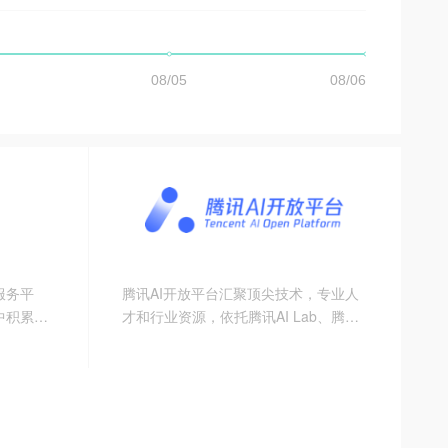
服务平
腾讯AI开放平台汇聚顶尖技术，专业人
中积累的
才和行业资源，依托腾讯AI Lab、腾讯
具开放给
云、优图实验室及合作伙伴强大的AI技
与内容分
术能力，升级锻造创业项目。通过腾讯
、开发与
品牌、创投和流量广告等资源，为AI技
化升级中
术及产品找到更多的应用场景，实现产
品从打造到引爆的全过程。