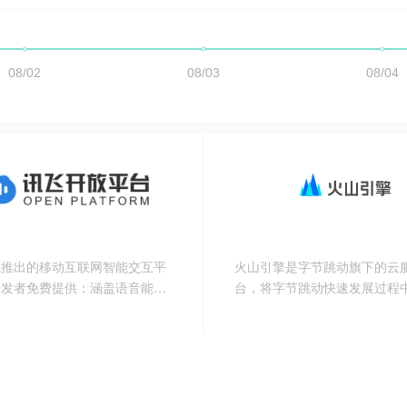
飞推出的移动互联网智能交互平
火山引擎是字节跳动旗下的云
开发者免费提供：涵盖语音能力
台，将字节跳动快速发展过程
DK，一站式人机智能语音交互
增长方法、技术能力和应用工
案，专业全面的移动应用分析；
外部企业，提供云基础、视频
发、数智平台VeDI、人工智能
运维等服务，帮助企业在数字
实现持续增长。