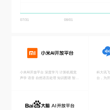
小米AI开放平台 深度学习 计算机视觉
科大讯
声学 语音 自然语言处理 知识图谱 智能
台，为
问答 小爱同学 深度学习 端云俱智,双面
增强型S
加速 优质高效的深度学习云服务平台
解决方
一站式自动化流水线运行